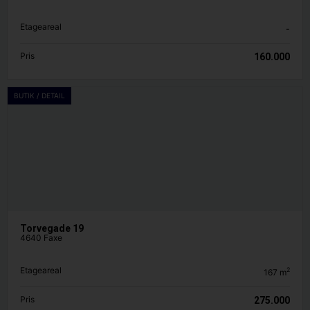
Etageareal
-
Pris
160.000
BUTIK / DETAIL
Torvegade 19
4640 Faxe
Etageareal
2
167
m
Pris
275.000