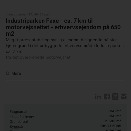
Industriparken 18A, 4640 Faxe
Industriparken Faxe - ca. 7 km til
motorvejsnettet - erhvervsejendom på 650
m2
Meget præsentabel og synlig ejendom beliggende på stor
hjørnegrund i det udbyggede erhvervsområde Industriparken
ca. 7 km
fra det overordnede motorvejsnet.
Ejendommen er opført af sælger til brug for lettere
Mere
produktion - grafisk trykkerivirksomhed. Ejendommen er
opført i to tempi. Første bygning blev opført i 1998, og
ejendommen bliver tilbygget i 2006, men fremtræder som en
bygning. Den ældste del er opført i røde teglsten og den
yngste i stål med
mahogni i facaden.
2
650
m
Etageareal
Indretning:
2
650
m
- heraf erhverv
2
2.593
m
Grundareal
1998 / 2005
Byggeår
Rigtig pænt indgangsparti, stort kontor med op til 4
1986308