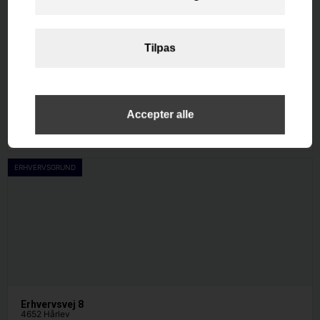
Kystvejen 270
4671 Strøby
Etageareal
2
264
m
Afkast i %
-0.3
Pris
10.167.000
ERHVERVSGRUND
Erhvervsvej 8
4652 Hårlev