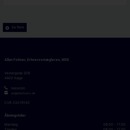
Se flere
Allan Folmer, Erhvervsmægleren, MDE
Vestergade 20B
4600
Køge
56634300
an@aferhverv.dk
CVR
33078145
Åbningstider
Mandag
08.00 - 17.00
Tirsdag
08.00 - 17.00