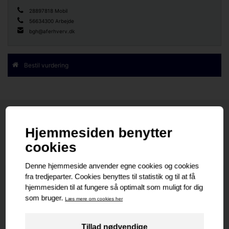
28897818 Mobil
56634300 Arbejde
bgh@aferhverv.dk
Bestil vurdering
Nyeste
Senest udlejet
Senest solgte
Nyeste
PROJEKT EJENDOM