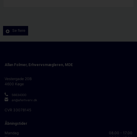
Se flere
Allan Folmer, Erhvervsmægleren, MDE
Vestergade 20B
4600
Køge
56634300
an@aferhverv.dk
CVR
33078145
Åbningstider
Mandag
08.00 - 17.00