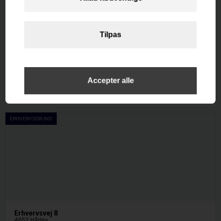
Kystvejen 270
4671 Strøby
Etageareal
2
264
m
Afkast i %
-0.3
Pris
10.167.000
ERHVERVSGRUND
Erhvervsvej 8
4652 Hårlev