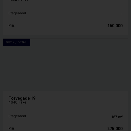
Etageareal
-
Pris
160.000
BUTIK / DETAIL
Torvegade 19
4640 Faxe
Etageareal
2
167
m
Pris
275.000