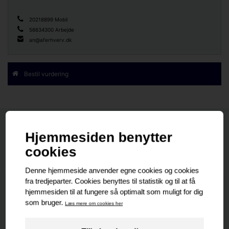
20218899 Mobil
56634300 Arbejde
an@aferhverv.dk
Bestil vurdering
Nyeste
Senest udlejet
Senest solgte
Nyeste
PROJEKT EJENDOM