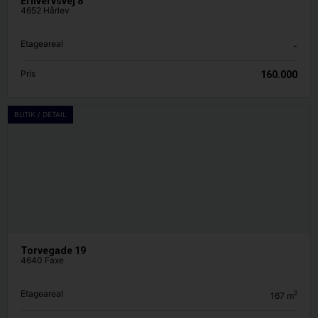
Erhvervsvej 8
4652 Hårlev
Etageareal
-
Pris
160.000
BUTIK / DETAIL
Torvegade 19
4640 Faxe
Etageareal
2
167
m