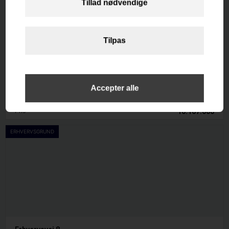
Kystvejen 270
4671 Strøby
Etageareal
2
264
m
Afkast i %
-0.3
Pris
10.167.000
ERHVERVSGRUND