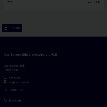
Pris
275.000
Se flere
Allan Folmer, Erhvervsmægleren, MDE
Vestergade 20B
4600
Køge
56634300
an@aferhverv.dk
CVR
33078145
Åbningstider