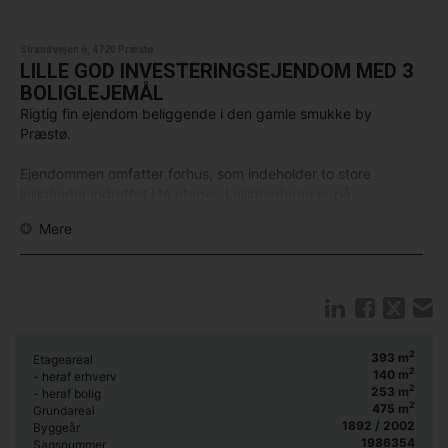
Strandvejen 6, 4720 Præstø
LILLE GOD INVESTERINGSEJENDOM MED 3
BOLIGLEJEMÅL
Rigtig fin ejendom beliggende i den gamle smukke by
Præstø.
Ejendommen omfatter forhus, som indeholder to store
lejligheder indrettet i to etager. Lejlighederne er på
henholdsvis
Mere
115 m2 og 105 m2
.
Endvidere lav kælder på 140 m2. Dette erhvervslejemål har
for mange år tilbage været udlejet til
cykelforretning/værksted,
men må mere betragtes som et opvarmet lavloftet lager. I
salgsprospektet indgår en anslået leje på kr. 1.500,- pr.
2
393
m
Etageareal
måned.
2
140
m
- heraf erhverv
2
253
m
- heraf bolig
2
475
m
Grundareal
Lille hyggeligt fritliggende hus, som kun indeholder et lejemål
1892 / 2002
Byggeår
på 33 m2. Lejemålet er sat pænt i stand, og der er udover
1986354
Sagsnummer