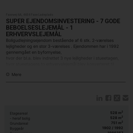
Faxevej 6A, 4654 Faxe Ladeplads
SUPER EJENDOMSINVESTERING - 7 GODE
BEBOELSESLEJEMÅL - 1
ERHVERVSLEJEMÅL
Boligudlejningsejendom bestående af 6 stk. 2-værelses
lejligheder og en stor 3-værelses . Ejendommen har i 1992
gennemgået en byfornyelse,
hvor der bl.a. blev indrettet 3 nye lejligheder i stueetagen,
hvor stueetagens to erhvervslejemål blev konverteret til
boligformål og de øvrige lejemål blev renoveret
Mere
med nye badeværelser, køkkener etc.
Sælger har ejet ejendommen i ca. 5 år, hvor han konstant har
foretaget renovering og vedligeholdelse af ejendommen, så
den i dag fremtræder i fantastisk god stand. Det skal
nævnes, at 2 lejligheder blev totalt istandsat i 2018.
2
528
m
Etageareal
Der er indenfor de senere år investeret mere end kr. 1 million i
2
528
m
- heraf bolig
2
751
m
ejendommen.
Grundareal
1902 / 1992
Byggeår
1986357