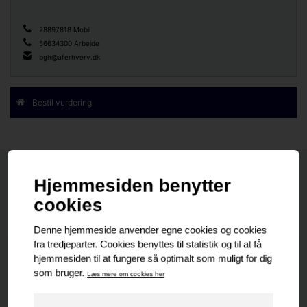
28897818 Mobil
56634300 Arbejde
bgh@aferhverv.dk
Bestil vurdering
Nyeste
Senest udlejet
Senest solgte
Nyeste
PROJEKT EJENDOM