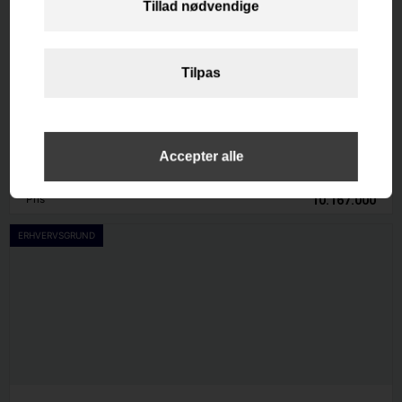
Kystvejen 270
4671 Strøby
Etageareal
2
264
m
Afkast i %
-0.3
Pris
10.167.000
ERHVERVSGRUND