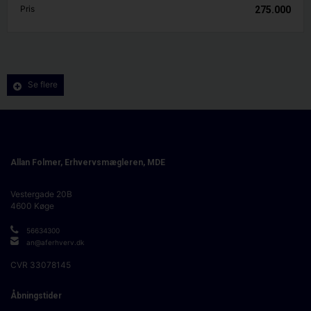
Pris
275.000
Se flere
Allan Folmer, Erhvervsmægleren, MDE
Vestergade 20B
4600
Køge
56634300
an@aferhverv.dk
CVR
33078145
Åbningstider