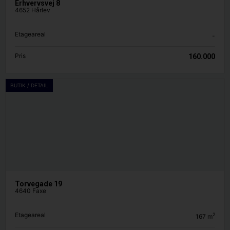
Erhvervsvej 8
4652 Hårlev
Etageareal
-
Pris
160.000
BUTIK / DETAIL
Torvegade 19
4640 Faxe
Etageareal
2
167
m