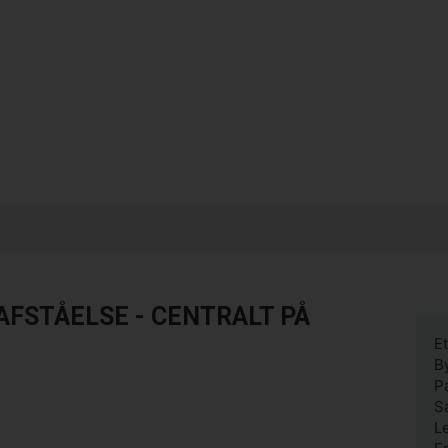
AFSTÅELSE - CENTRALT PÅ
E
B
P
S
L