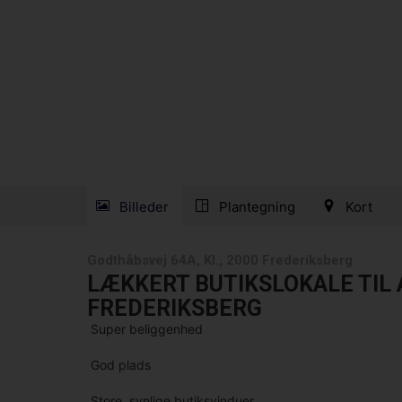
Billeder
Plantegning
Kort
Godthåbsvej 64A, Kl., 2000 Frederiksberg
LÆKKERT BUTIKSLOKALE TIL 
FREDERIKSBERG
 Super beliggenhed
 God plads
 Store, synlige butiksvinduer