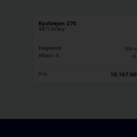
Kystvejen 270
4671 Strøby
Etageareal
264
Afkast i %
-0
Pris
10.167.0