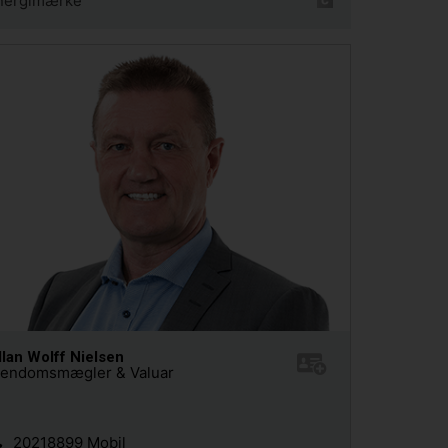
nergimærke
llan Wolff Nielsen
jendomsmægler & Valuar
20218899 Mobil