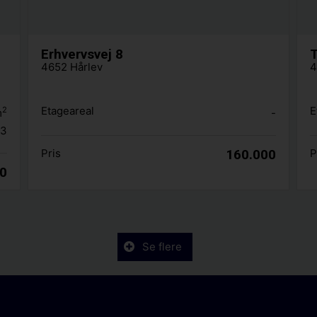
Erhvervsvej 8
T
4652 Hårlev
4
Etageareal
E
2
m
-
.3
Pris
160.000
P
00
Se flere