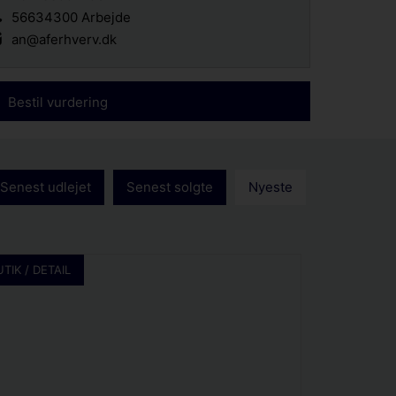
56634300 Arbejde
an@aferhverv.dk
Bestil vurdering
Senest udlejet
Senest solgte
Nyeste
UTIK / DETAIL