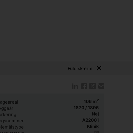
Fuld skærm
2
106
m
tageareal
1870 / 1895
yggeår
Nej
arkering
A22001
agsnummer
Klinik
ejemålstype