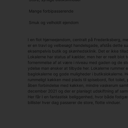
 Mange forbipasserende
 Smuk og velholdt ejendom
I en flot hjørneejendom, centralt på Frederiksberg, 
er en travl og velbesøgt handelsgade, afstås dette su
eksempelvis butik og skønhedsklinik. Det er ikke tilla
Lokalerne har status af kælder, men her er reelt blot 
fornemmelse af at være i niveau med gaden og de store
ydelse man ønsker at tilbyde her. Lokalerne rummer et
baglokalerne og gode muligheder i butikslokalerne. He
rummeligt køkken med plads til spisebord, flot toile
åben forbindelse med køkken, mindre vaskerum samt t
december 2021 og der er planlagt udskiftning af samt
Her får I en fantastisk beliggenhed, hvor både fodgæ
billister hver dag passerer de store, flotte vinduer.