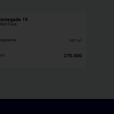
orvegade 19
640 Faxe
tageareal
2
167
m
ris
275.000