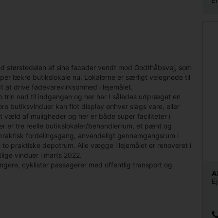
E
med størstedelen af sine facader vendt mod Godthåbsvej, som
per lækre butikslokale nu. Lokalerne er særligt velegnede til
dt at drive fødevarevirksomhed i lejemålet.
to trin ned til indgangen og her har I således udpræget en
 butiksvinduer kan flot display enhver slags vare, eller
 væld af muligheder og her er både super faciliteter i
r er tre reelle butikslokaler/behandlerrum, et pænt og
t, praktisk fordelingsgang, anvendeligt gennemgangsrum i
o praktiske depotrum. Alle vægge i lejemålet er renoveret i
lige vinduer i marts 2022.
ngere, cyklister passagerer med offentlig transport og
A
E