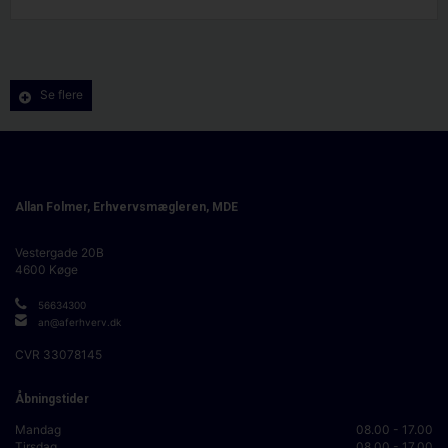
Se flere
Allan Folmer, Erhvervsmægleren, MDE
Vestergade 20B
4600
Køge
56634300
an@aferhverv.dk
CVR
33078145
Åbningstider
Mandag
08.00 - 17.00
Tirsdag
08.00 - 17.00