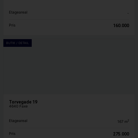
Etageareal
-
Pris
160.000
BUTIK / DETAIL
Torvegade 19
4640 Faxe
Etageareal
2
167
m
Pris
275.000