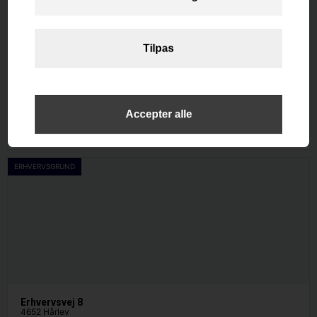
Kystvejen 270
4671 Strøby
Etageareal
2
264
m
Afkast i %
-0.3
Pris
10.167.000
ERHVERVSGRUND
Erhvervsvej 8
4652 Hårlev