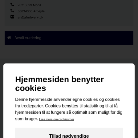
20218899 Mobil
56634300 Arbejde
an@aferhverv.dk
Bestil vurdering
Nyeste
Senest udlejet
Senest solgte
Nyeste
PROJEKT EJENDOM