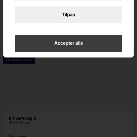
Kystvejen 270
4671 Strøby
Etageareal
2
264
m
Afkast i %
-0.3
Pris
10.167.000
ERHVERVSGRUND
Erhvervsvej 8
4652 Hårlev
Etageareal