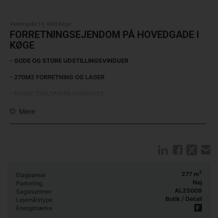
Vestergade 14, 4600 Køge
FORRETNINGSEJENDOM PÅ HOVEDGADE I
KØGE
- GODE OG STORE UDSTILLINGSVINDUER
- 270M2 FORRETNING OG LAGER
- NYERE TEGLTAG PÅ FORHUSET
Vestergade 14 udbydes nu til leje, da tidligere lejer Kop & Kande er
Mere
flyttet til ny lokation på Køge torv. Lejemålet har mange
udviklingsmuligheder, herunder et stort butikslokale, som en lejer kan
tage udgangspunkt i.
Lejer kan nu sætte sit eget præg på lejemålets fremtidige udseende.
Alternativt kan lokalerne bruges som de er og forefindes på nuværende
tidspunkt til ny lejer, på denne attraktive adresse i Køge.
2
277
m
Etageareal
Nej
Parkering
AL25009
Sagsnummer
Butik / Detail
Lejemålstype
Energimærke