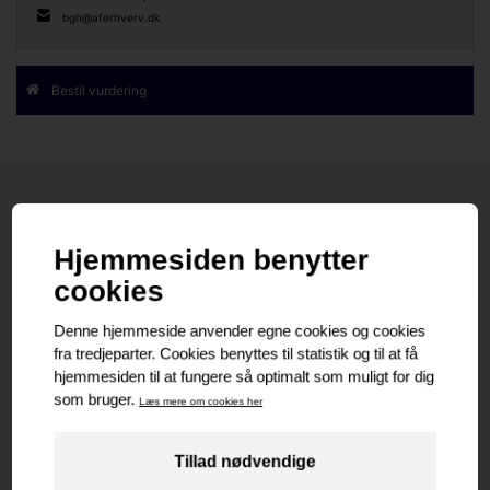
bgh@aferhverv.dk
Bestil vurdering
Nyeste
Senest udlejet
Senest solgte
Nyeste
PROJEKT EJENDOM