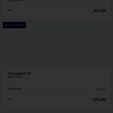
-
Pris
160.000
BUTIK / DETAIL
Torvegade 19
4640 Faxe
Etageareal
2
167
m
Pris
275.000